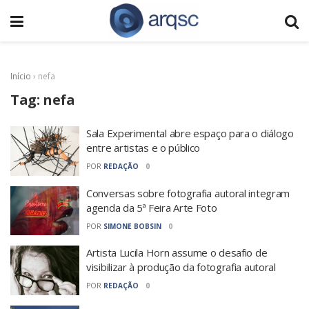
Início
›
nefa
Tag:
nefa
Sala Experimental abre espaço para o diálogo
entre artistas e o público
POR
REDAÇÃO
0
Conversas sobre fotografia autoral integram
agenda da 5ª Feira Arte Foto
POR
SIMONE BOBSIN
0
Artista Lucila Horn assume o desafio de
visibilizar à produção da fotografia autoral
POR
REDAÇÃO
0