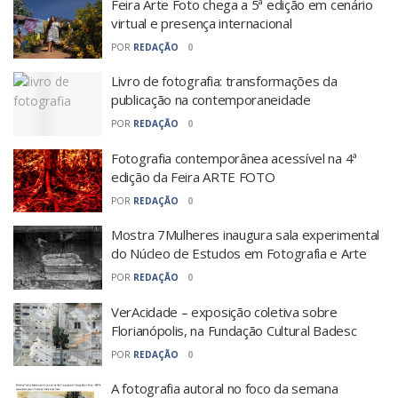
Feira Arte Foto chega a 5ª edição em cenário
virtual e presença internacional
POR
REDAÇÃO
0
Livro de fotografia: transformações da
publicação na contemporaneidade
POR
REDAÇÃO
0
Fotografia contemporânea acessível na 4ª
edição da Feira ARTE FOTO
POR
REDAÇÃO
0
Mostra 7Mulheres inaugura sala experimental
do Núcleo de Estudos em Fotografia e Arte
POR
REDAÇÃO
0
VerAcidade – exposição coletiva sobre
Florianópolis, na Fundação Cultural Badesc
POR
REDAÇÃO
0
A fotografia autoral no foco da semana