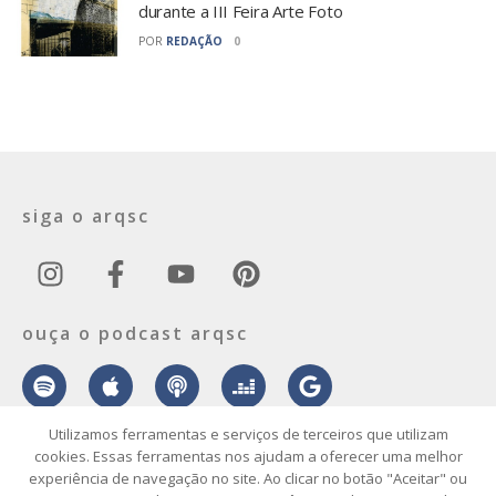
durante a III Feira Arte Foto
POR
REDAÇÃO
0
siga o arqsc
ouça o podcast arqsc
Utilizamos ferramentas e serviços de terceiros que utilizam
cookies. Essas ferramentas nos ajudam a oferecer uma melhor
experiência de navegação no site. Ao clicar no botão "Aceitar" ou
sobre
contato
envie seu projeto
publicidade
vídeo
podcast