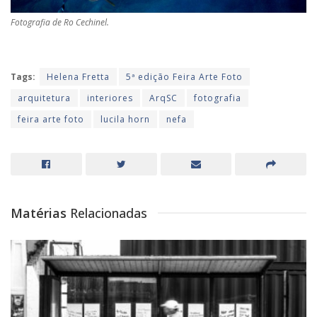
Fotografia de Ro Cechinel.
Tags:
Helena Fretta
5ª edição Feira Arte Foto
arquitetura
interiores
ArqSC
fotografia
feira arte foto
lucila horn
nefa
Matérias
Relacionadas