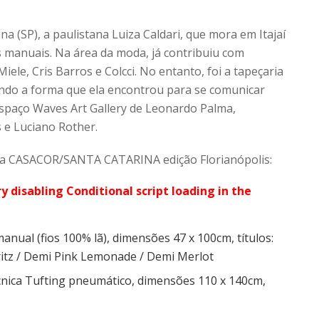
 (SP), a paulistana Luiza Caldari, que mora em Itajaí
s manuais. Na área da moda, já contribuiu com
iele, Cris Barros e Colcci. No entanto, foi a tapeçaria
endo a forma que ela encontrou para se comunicar
spaço Waves Art Gallery de Leonardo Palma,
s e Luciano Rother.
ta na CASACOR/SANTA CATARINA edição Florianópolis:
ry disabling Conditional script loading in the
anual (fios 100% lã), dimensões 47 x 100cm, títulos:
itz / Demi Pink Lemonade / Demi Merlot
cnica Tufting pneumático, dimensões 110 x 140cm,