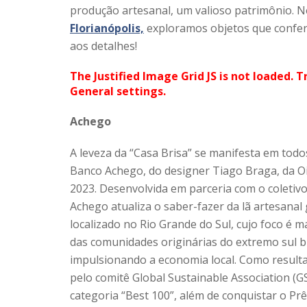
produção artesanal, um valioso patrimônio. 
Florianópolis,
exploramos objetos que confere
aos detalhes!
The Justified Image Grid JS is not loaded. T
General settings.
Achego
A leveza da “Casa Brisa” se manifesta em tod
Banco Achego, do designer Tiago Braga, da O
2023. Desenvolvida em parceria com o coletivo 
Achego atualiza o saber-fazer da lã artesanal
localizado no Rio Grande do Sul, cujo foco é m
das comunidades originárias do extremo sul br
impulsionando a economia local. Como resulta
pelo comitê Global Sustainable Association (
categoria “Best 100”, além de conquistar o P