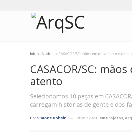
Início
›
Notícias
›
CASACOR/SC: mãos em movimento e olhar 
CASACOR/SC: mãos 
atento
Selecionamos 10 peças em CASACOR/S
carregam histórias de gente e dos f
Por
Simone Bobsin
26 out 2023
em
Projetos
,
Arq