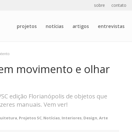
sobre
contato
projetos
notícias
artigos
entrevistas
atento
em movimento e olhar
C edição Florianópolis de objetos que
azeres manuais. Vem ver!
uitetura
,
Projetos SC
,
Notícias
,
Interiores
,
Design
,
Arte