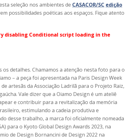
Nesta seleção nos ambientes de
CASACOR/SC
edição
m possibilidades poéticas aos espaços. Fique atento
ry disabling Conditional script loading in the
os os detalhes. Chamamos a atenção nesta foto para o
iamo – a peça foi apresentada na Paris Design Week
de artesãs da Associação Ladrilã para o Projeto Raiz,
 gaúcha. Vale dizer que a Oiamo Design é um ateliê
apear e contribuir para a revitalização da memória
asileiro, estimulando a cadeia produtiva e
do desse trabalho, a marca foi oficialmente nomeada
GSA) para o Kyoto Global Design Awards 2023, na
rêmio de Design Bornancini de Design 2022 na