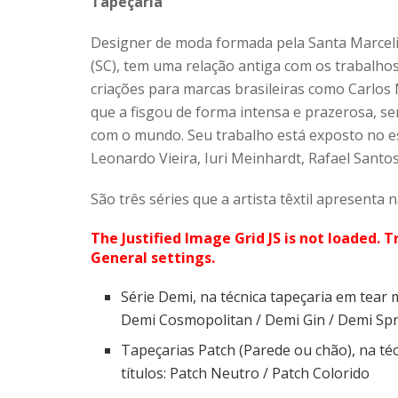
Tapeçaria
Designer de moda formada pela Santa Marcelina
(SC), tem uma relação antiga com os trabalho
criações para marcas brasileiras como Carlos M
que a fisgou de forma intensa e prazerosa, s
com o mundo. Seu trabalho está exposto no e
Leonardo Vieira, Iuri Meinhardt, Rafael Santo
São três séries que a artista têxtil apresen
The Justified Image Grid JS is not loaded. T
General settings.
Série Demi, na técnica tapeçaria em tear m
Demi Cosmopolitan / Demi Gin / Demi Spr
Tapeçarias Patch (Parede ou chão), na té
títulos: Patch Neutro / Patch Colorido