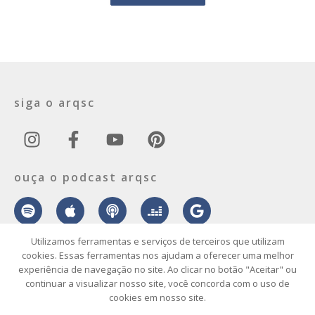
siga o arqsc
ouça o podcast arqsc
Utilizamos ferramentas e serviços de terceiros que utilizam
cookies. Essas ferramentas nos ajudam a oferecer uma melhor
experiência de navegação no site. Ao clicar no botão "Aceitar" ou
sobre
contato
envie seu projeto
publicidade
vídeo
podcast
continuar a visualizar nosso site, você concorda com o uso de
cookies em nosso site.
© 2026 ArqSC – Portal de Arquitetura, Interiores, Design e Arte de