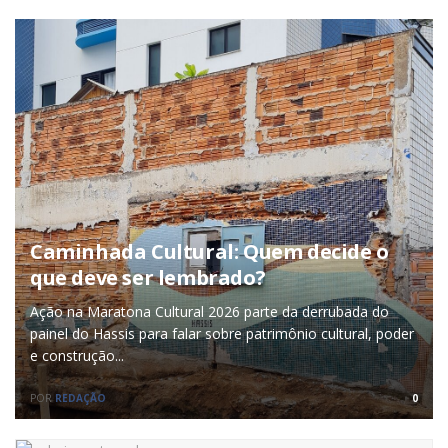
Caminhada Cultural: Quem decide o
que deve ser lembrado?
Ação na Maratona Cultural 2026 parte da derrubada do
painel do Hassis para falar sobre patrimônio cultural, poder
e construção...
POR
REDAÇÃO
0