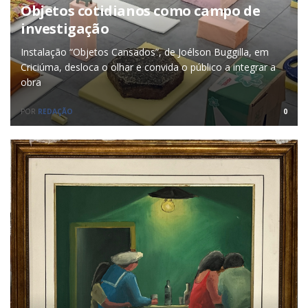
Objetos cotidianos como campo de
investigação
Instalação “Objetos Cansados”, de Joélson Buggilla, em
Criciúma, desloca o olhar e convida o público a integrar a
obra
POR
REDAÇÃO
0