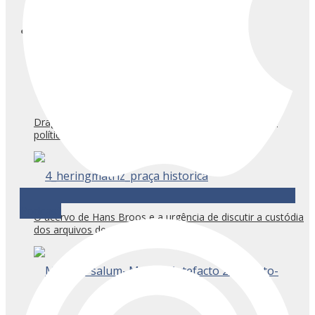
entrevistas
Drag Urbana, uma expressão que articula urbanismo,
política e território
Podcast
O acervo de Hans Broos e a urgência de discutir a custódia
dos arquivos de arquitetura no país