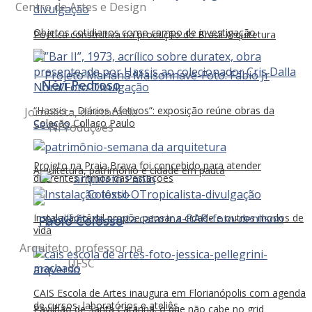
Centro de Artes e Design
Objetos cotidianos como campo de investigação
Poética construtiva na produção do Brasil Arquitetura
Néri Pedroso
“Hassis – Diários Afetivos”: exposição reúne obras da
Jornalista, diretora da
Coleção Collaço Paulo
NProduções
Projeto na Praia Brava foi concebido para atender
Arquitetura, patrimônio e cidade em pauta
diferentes ritmos das estações
Instalação têxtil propõe pensar a cidade e outros modos de
Paolo Colosso
vida
Arquiteto, professor na
UFSC
CAIS Escola de Artes inaugura em Florianópolis com agenda
de cursos, laboratórios e ateliês
Pavilhão de Santa Catarina: o que não cabe no grid