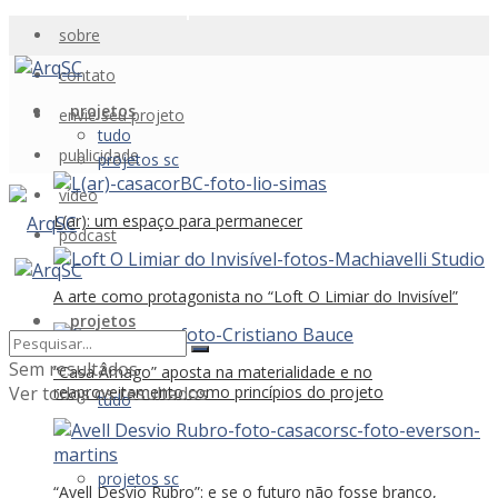
sobre
contato
projetos
envie seu projeto
tudo
publicidade
projetos sc
vídeo
L(ar): um espaço para permanecer
podcast
A arte como protagonista no “Loft O Limiar do Invisível”
projetos
Sem resultados
“Casa Âmago” aposta na materialidade e no
Ver todos os resultados
reaproveitamento como princípios do projeto
tudo
projetos sc
“Avell Desvio Rubro”: e se o futuro não fosse branco,