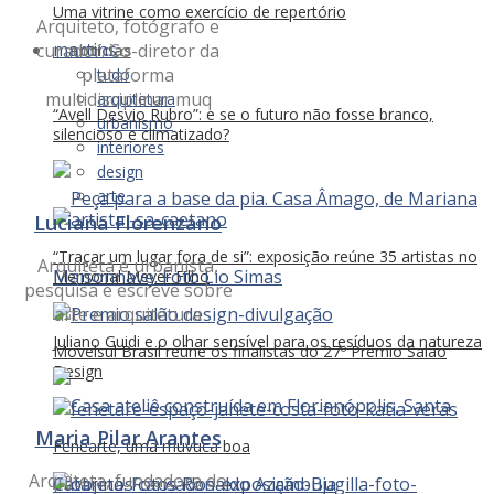
Uma vitrine como exercício de repertório
Arquiteto, fotógrafo e
curador. Co-diretor da
notícias
plataforma
tudo
multidisciplinar muq
arquitetura
“Avell Desvio Rubro”: e se o futuro não fosse branco,
urbanismo
silencioso e climatizado?
interiores
design
arte
Luciana Florenzano
“Traçar um lugar fora de si”: exposição reúne 35 artistas no
Arquiteta e urbanista,
Memorial Meyer Filho
pesquisa e escreve sobre
arte e arquitetura
Juliano Guidi e o olhar sensível para os resíduos da natureza
Movelsul Brasil reúne os finalistas do 27º Prêmio Salão
Design
Maria Pilar Arantes
Fenearte, uma muvuca boa
Arquiteta, fundadora do