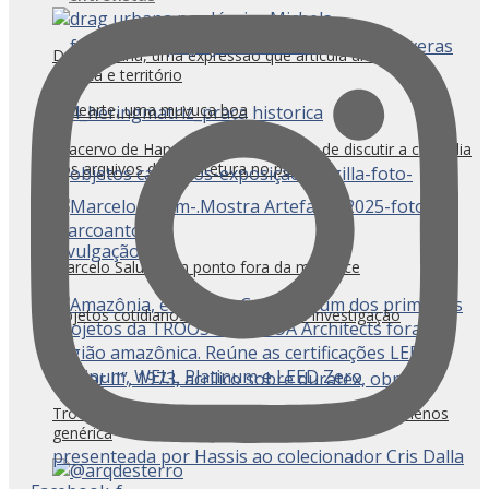
Drag Urbana, uma expressão que articula urbanismo,
política e território
Fenearte, uma muvuca boa
O acervo de Hans Broos e a urgência de discutir a custódia
dos arquivos de arquitetura no país
Marcelo Salum: um ponto fora da mesmice
Objetos cotidianos como campo de investigação
Troost + Pessoa Architects: por uma arquitetura menos
genérica