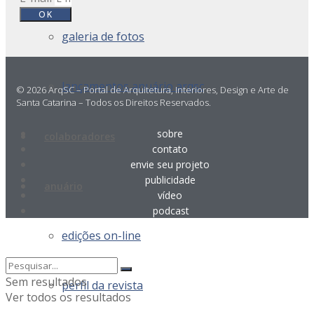
OK
galeria de fotos
lançamentos anuário arqsc
© 2026 ArqSC – Portal de Arquitetura, Interiores, Design e Arte de
Santa Catarina – Todos os Direitos Reservados.
sobre
colaboradores
contato
envie seu projeto
publicidade
anuário
vídeo
podcast
edições on-line
Sem resultados
perfil da revista
Ver todos os resultados