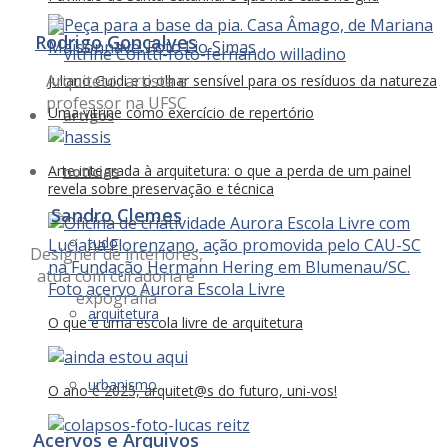
Rodrigo Gonçalves
Arquiteto, artista e
Juliano Guidi e o olhar sensível para os resíduos da natureza
professor na UFSC
Uma vitrine como exercício de repertório
artigos
Arte integrada à arquitetura: o que a perda de um painel
notícias
revela sobre preservação e técnica
Sandro Clemes
tudo
Designer de interiores,
atua com curadoria e
expografia
arquitetura
O que é uma escola livre de arquitetura
urbanismo
O ano é 2025, arquitet@s do futuro, uni-vos!
Acervos e Arquivos