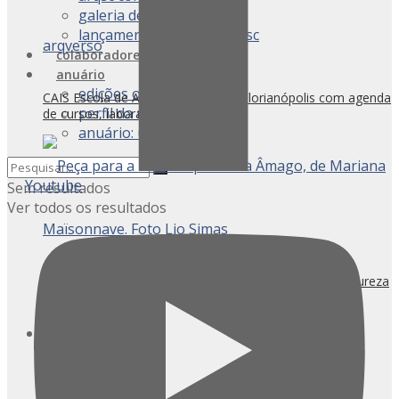
galeria de fotos
lançamentos anuário arqsc
colaboradores
anuário
edições on-line
CAIS Escola de Artes inaugura em Florianópolis com agenda
perfil da revista
de cursos, laboratórios e ateliês
anuário: últimas notícias
Youtube
Sem resultados
Ver todos os resultados
Juliano Guidi e o olhar sensível para os resíduos da natureza
artigos