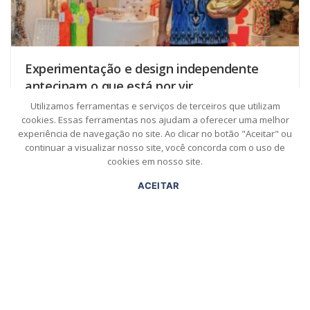
Experimentação e design independente
antecipam o que está por vir
Utilizamos ferramentas e serviços de terceiros que utilizam
POR
SIMONE BOBSIN
cookies. Essas ferramentas nos ajudam a oferecer uma melhor
Roteiro selecionou ações focadas na experimentação e
experiência de navegação no site. Ao clicar no botão "Aceitar" ou
reflexão sobre o morar durante a DW! Semana de Design
continuar a visualizar nosso site, você concorda com o uso de
SP 2026
cookies em nosso site.
ACEITAR