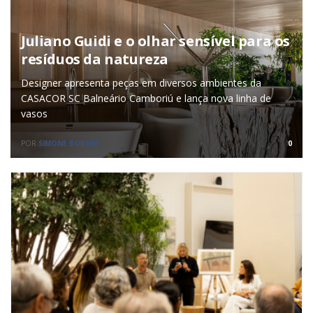
Juliano Guidi e o olhar sensível para os
resíduos da natureza
Designer apresenta peças em diversos ambientes da
CASACOR SC Balneário Camboriú e lança nova linha de
vasos
POR
SIMONE BOBSIN
0