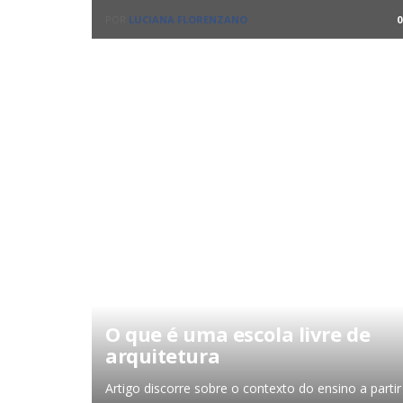
POR
LUCIANA FLORENZANO
0
O que é uma escola livre de
arquitetura
Artigo discorre sobre o contexto do ensino a partir