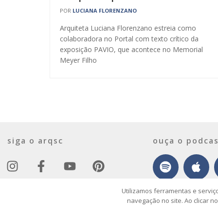
POR
LUCIANA FLORENZANO
Arquiteta Luciana Florenzano estreia como
colaboradora no Portal com texto crítico da
exposição PAVIO, que acontece no Memorial
Meyer Filho
siga o arqsc
ouça o podcas
Utilizamos ferramentas e serviç
navegação no site. Ao clicar n
© 2026 ArqSC – Portal de Arquitetura, Interiores, Design e Arte de Santa C