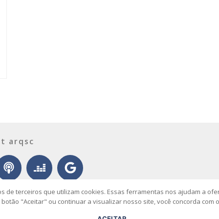
t arqsc
os de terceiros que utilizam cookies. Essas ferramentas nos ajudam a of
o botão "Aceitar" ou continuar a visualizar nosso site, você concorda com 
sobre
contato
envie seu p
atarina – Todos os Direitos
ACEITAR