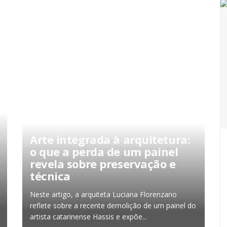
Arte integrada à arquitetura:
o que a perda de um painel
revela sobre preservação e
técnica
Neste artigo, a arquiteta Luciana Florenzano
reflete sobre a recente demolição de um painel do
artista catarinense Hassis e expõe...