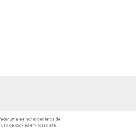
erecer uma melhor experiência de
o uso de cookies em nosso site.
rojeto
publicidade
vídeo
podcast