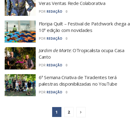
Veras Veritas Rede Colaborativa
POR
REDAÇÃO
0
Floripa Quilt – Festival de Patchwork chega a
10ª edição com novidades
POR
REDAÇÃO
0
Jardim de Marte
: OTropicalista ocupa Casa
Canto
POR
REDAÇÃO
0
6ª Semana Criativa de Tiradentes terá
palestras disponibilizadas no YouTube
POR
REDAÇÃO
0
1
2