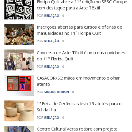
Floripa Quilt abre a 11ª edição no SESC-Cacupé
com destaque para a Arte Têxtil
POR
REDAÇÃO
0
Inscrições abertas para cursos e oficinas de
manualidades no 11º Floripa Quilt
POR
REDAÇÃO
0
Concurso de Arte Têxtil é uma das novidades
do 11º Floripa Quilt
POR
REDAÇÃO
0
CASACOR/SC: mãos em movimento e olhar
atento
POR
SIMONE BOBSIN
0
1ª Feira de Cerâmicas leva 19 ateliês para o
Sul da Ilha
POR
REDAÇÃO
0
Centro Cultural Veras reabre com projeto