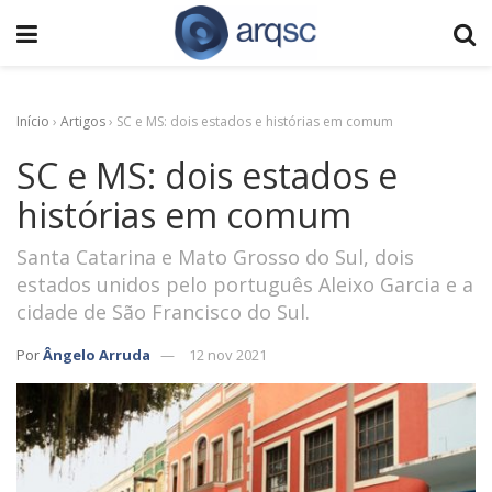
Início
›
Artigos
›
SC e MS: dois estados e histórias em comum
SC e MS: dois estados e
histórias em comum
Santa Catarina e Mato Grosso do Sul, dois
estados unidos pelo português Aleixo Garcia e a
cidade de São Francisco do Sul.
Por
Ângelo Arruda
12 nov 2021