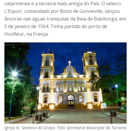
catarinense e a terceira mais antiga do País. O veleiro
L’Espoir, comandado por Binot de Gonneville, lançou
âncoras nas águas tranquilas da Baía da Babitonga, em
5 de janeiro de 1504. Tinha partido do porto de
Honfleur, na França.
Igreja N. Senhora da Graça. Foto Secretaria Municipal do Turismo