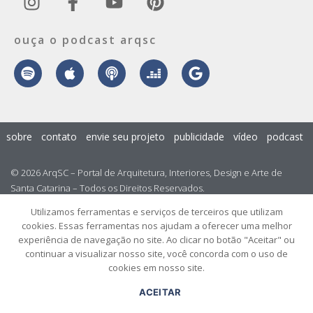
ouça o podcast arqsc
sobre
contato
envie seu projeto
publicidade
vídeo
podcast
© 2026 ArqSC – Portal de Arquitetura, Interiores, Design e Arte de
Santa Catarina – Todos os Direitos Reservados.
Utilizamos ferramentas e serviços de terceiros que utilizam
cookies. Essas ferramentas nos ajudam a oferecer uma melhor
experiência de navegação no site. Ao clicar no botão "Aceitar" ou
continuar a visualizar nosso site, você concorda com o uso de
cookies em nosso site.
ACEITAR