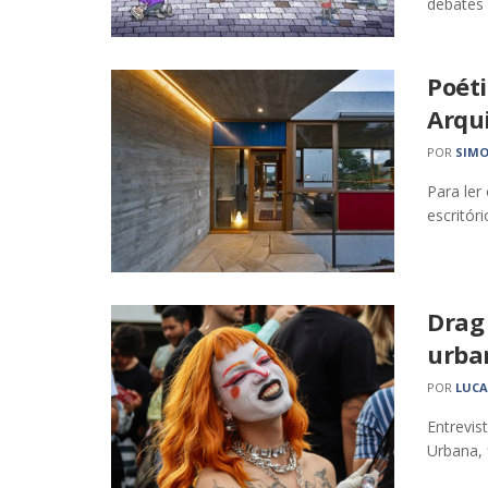
debates e
Poéti
Arqu
POR
SIMO
Para ler
escritór
Drag
urban
POR
LUCA
Entrevis
Urbana, f