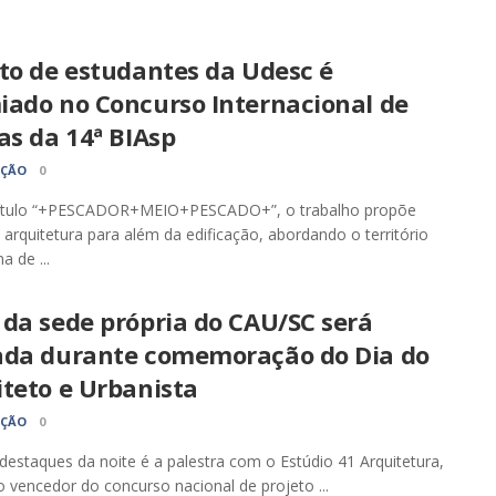
to de estudantes da Udesc é
iado no Concurso Internacional de
as da 14ª BIAsp
AÇÃO
0
ítulo “+PESCADOR+MEIO+PESCADO+”, o trabalho propõe
 arquitetura para além da edificação, abordando o território
a de ...
 da sede própria do CAU/SC será
ada durante comemoração do Dia do
teto e Urbanista
AÇÃO
0
estaques da noite é a palestra com o Estúdio 41 Arquitetura,
io vencedor do concurso nacional de projeto ...