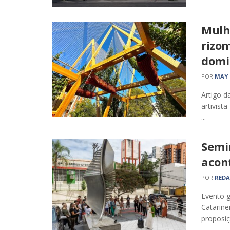
Mulh
rizo
domi
POR
MAY 
Artigo d
artivist
...
Semin
acon
POR
RED
Evento g
Catarine
proposiçõ