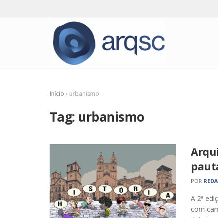
Início
›
urbanismo
Tag:
urbanismo
Arqu
paut
POR
RED
A 2ª ed
com cami