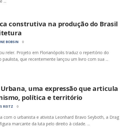
 ...
ca construtiva na produção do Brasil
itetura
NE BOBSIN
0
 ou reler. Projeto em Florianópolis traduz o repertório do
io paulista, que recentemente lançou um livro com sua ...
 Urbana, uma expressão que articula
ismo, política e território
S REITZ
0
ta com o urbanista e ativista Leonhard Bravo Seyboth, a Drag
igura marcante da luta pelo direito à cidade. ...