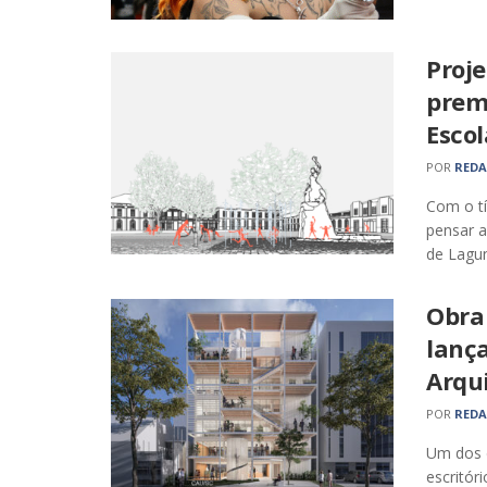
Proje
prem
Escol
POR
RED
Com o t
pensar a
de Lagun
Obra
lanç
Arqui
POR
RED
Um dos d
escritór