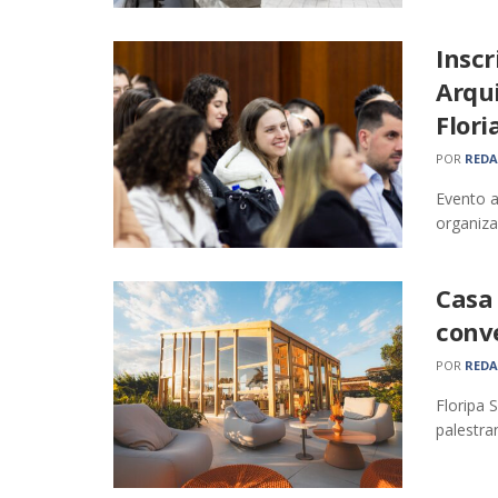
Inscr
Arqu
Flori
POR
RED
Evento 
organiza
Casa 
conv
POR
RED
Floripa 
palestra