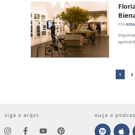
Flori
Biena
POR
RED
Importan
apresent
1
2
siga o arqsc
ouça o podcas