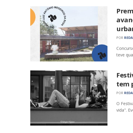
Premi
avan
urba
POR
RED
Concurso
teve qua
Festi
tem 
POR
RED
O Festiv
vida". E