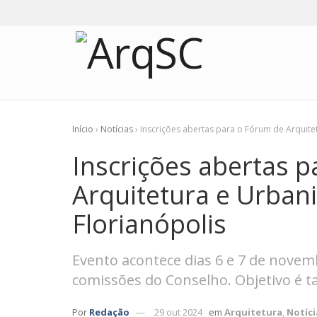
Início
›
Notícias
›
Inscrições abertas para o Fórum de Arquit
Inscrições abertas 
Arquitetura e Urba
Florianópolis
Evento acontece dias 6 e 7 de nove
comissões do Conselho. Objetivo é 
Por
Redação
29 out 2024
em
Arquitetura
,
Notíci