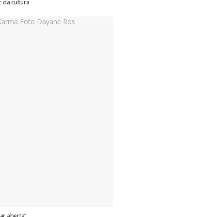
r da cultura
ar aberta”