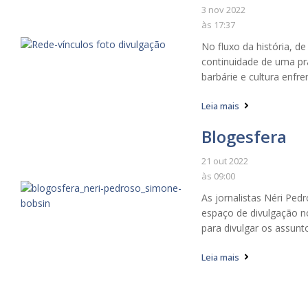
3 nov 2022
às
17:37
No fluxo da história, de
continuidade de uma prá
barbárie e cultura enfre
Leia mais
Blogesfera
21 out 2022
às
09:00
As jornalistas Néri Pe
espaço de divulgação n
para divulgar os assunto
Leia mais