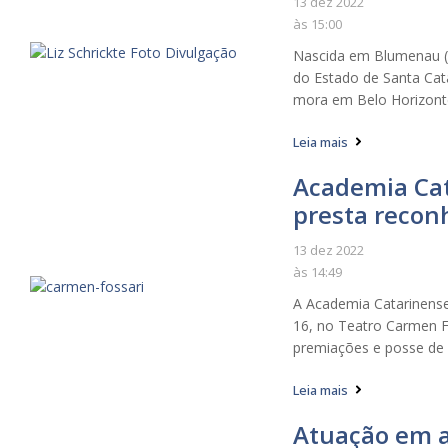
13 dez 2022
às
15:00
Nascida em Blumenau (SC
do Estado de Santa Cata
mora em Belo Horizonte
Leia mais
Academia Cat
presta reco
13 dez 2022
às
14:49
A Academia Catarinense d
16, no Teatro Carmen 
premiações e posse de 
Leia mais
Atuação em a