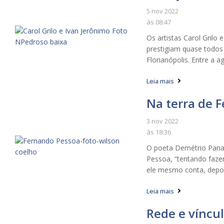
5 nov 2022
às
08:47
Os artistas Carol Grilo 
prestigiam quase todos 
Florianópolis. Entre a ag
Leia mais
Na terra de 
3 nov 2022
às
18:36
O poeta Demétrio Panar
Pessoa, “tentando faze
ele mesmo conta, depois
Leia mais
Rede e víncu