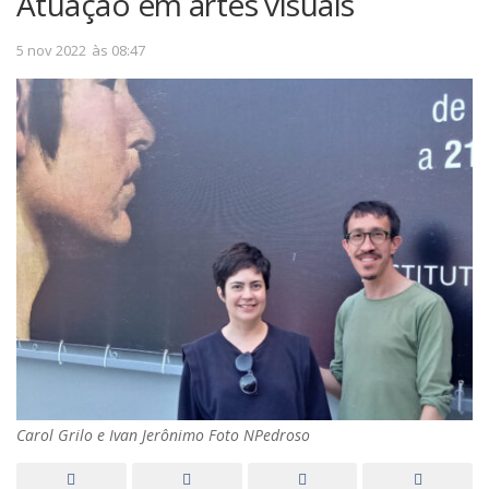
Atuação em artes visuais
5 nov 2022
às
08:47
Carol Grilo e Ivan Jerônimo Foto NPedroso