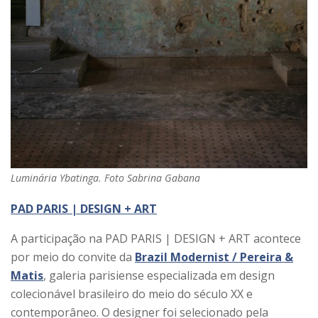
Luminária Ybatinga. Foto Sabrina Gabana
PAD PARIS | DESIGN + ART
A participação na PAD PARIS | DESIGN + ART acontece
por meio do convite da
Brazil Modernist / Pereira &
Matis
, galeria parisiense especializada em design
colecionável brasileiro do meio do século XX e
contemporâneo. O designer foi selecionado pela