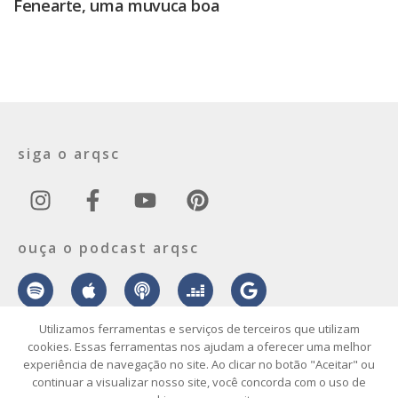
Fenearte, uma muvuca boa
siga o arqsc
ouça o podcast arqsc
Utilizamos ferramentas e serviços de terceiros que utilizam
cookies. Essas ferramentas nos ajudam a oferecer uma melhor
experiência de navegação no site. Ao clicar no botão "Aceitar" ou
sobre
contato
envie seu projeto
publicidade
vídeo
podcast
continuar a visualizar nosso site, você concorda com o uso de