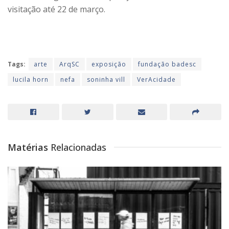
visitação até 22 de março.
Tags:
arte
ArqSC
exposição
fundação badesc
lucila horn
nefa
soninha vill
VerAcidade
Matérias
Relacionadas