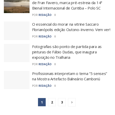
de Fran Favero, marca pré-estreia da 14ª
Bienal Internacional de Curitiba – Polo SC
POR
REDAÇÃO
0
O essencial do morar na vitrine Saccaro
Florianópolis edição Outono-Inverno. Vem ver!
POR
REDAÇÃO
0
Fotografias são ponto de partida para as
pinturas de Fábio Dudas, que inaugura
exposição no Tralharia
POR
REDAÇÃO
0
Profissionais interpretam o tema “5 senses”
na Mostra Artefacto Balneário Camboriú
POR
REDAÇÃO
0
1
2
3