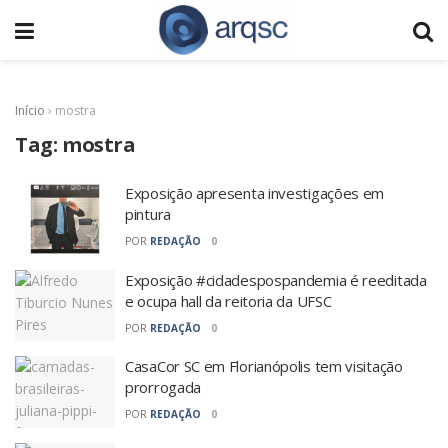
Início
›
mostra
Tag:
mostra
Exposição apresenta investigações em
pintura
POR
REDAÇÃO
0
Exposição #cidadespospandemia é reeditada
e ocupa hall da reitoria da UFSC
POR
REDAÇÃO
0
CasaCor SC em Florianópolis tem visitação
prorrogada
POR
REDAÇÃO
0