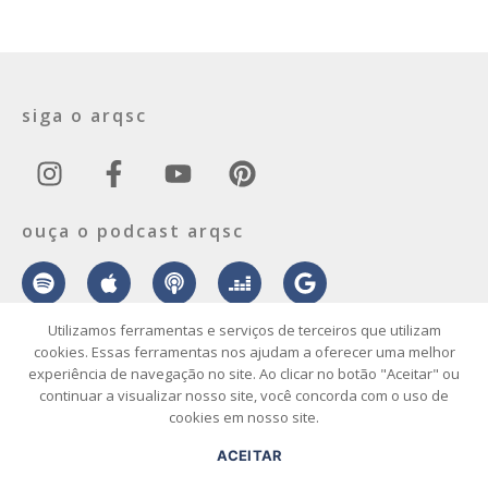
siga o arqsc
ouça o podcast arqsc
Utilizamos ferramentas e serviços de terceiros que utilizam
cookies. Essas ferramentas nos ajudam a oferecer uma melhor
experiência de navegação no site. Ao clicar no botão "Aceitar" ou
sobre
contato
envie seu projeto
publicidade
vídeo
podcast
continuar a visualizar nosso site, você concorda com o uso de
cookies em nosso site.
© 2026 ArqSC – Portal de Arquitetura, Interiores, Design e Arte de
ACEITAR
Santa Catarina – Todos os Direitos Reservados.