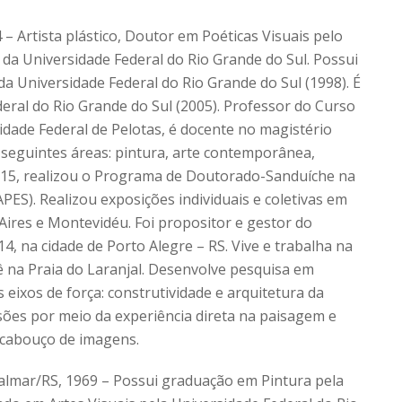
– Artista plástico, Doutor em Poéticas Visuais pelo
a Universidade Federal do Rio Grande do Sul. Possui
da Universidade Federal do Rio Grande do Sul (1998). É
eral do Rio Grande do Sul (2005). Professor do Curso
idade Federal de Pelotas, é docente no magistério
 seguintes áreas: pintura, arte contemporânea,
2015, realizou o Programa de Doutorado-Sanduíche na
PES). Realizou exposições individuais e coletivas em
Aires e Montevidéu. Foi propositor e gestor do
4, na cidade de Porto Alegre – RS. Vive e trabalha na
ê na Praia do Laranjal. Desenvolve pesquisa em
eixos de força: construtividade e arquitetura da
sões por meio da experiência direta na paisagem e
rcabouço de imagens.
Palmar/RS, 1969 – Possui graduação em Pintura pela