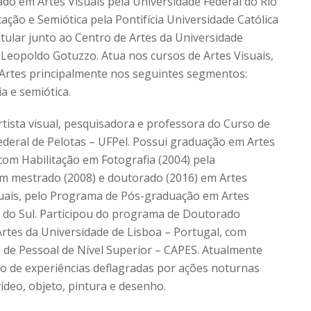
ado em Artes Visuais pela Universidade Federal do Rio
ção e Semiótica pela Pontifícia Universidade Católica
itular junto ao Centro de Artes da Universidade
 Leopoldo Gotuzzo. Atua nos cursos de Artes Visuais,
 Artes principalmente nos seguintes segmentos:
a e semiótica.
tista visual, pesquisadora e professora do Curso de
Federal de Pelotas – UFPel. Possui graduação em Artes
 com Habilitação em Fotografia (2004) pela
em mestrado (2008) e doutorado (2016) em Artes
suais, pelo Programa de Pós-graduação em Artes
e do Sul. Participou do programa de Doutorado
Artes da Universidade de Lisboa – Portugal, com
e Pessoal de Nível Superior – CAPES. Atualmente
o de experiências deflagradas por ações noturnas
vídeo, objeto, pintura e desenho.