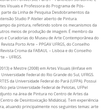
tes Visuais e Professora do Programa de Pós-
az parte da Linha de Pesquisa Desdobramentos da
ensão Studio P Atelier aberto de Pintura.
campo da pintura, refletindo sobre os mecanismos da
e outros meios de produção de imagem. É membro da
rvo e Curadorias do Museu de Arte Contemporânea do
a Revista Porto Arte – PPGAV UFRGS, do Conselho
 e Revista Croma da FABAUL – Lisboa e do Conselho
 arte – UFRGS.
2013) e Mestre (2008) em Artes Visuais (ênfase em
a Universidade Federal do Rio Grande do Sul, UFRGS.
TES da Universidade Federal do Pará (UFPA). Possui
ico pela Universidade Federal de Pelotas, UFPel
djunto na área de Pintura no Centro de Artes da
(Centro de Desintoxicação Midiática). Tem experiência
ura, atuando principalmente nos seguintes temas: arte