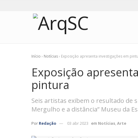
Início
›
Notícias
›
Exposição apresenta investigações em pint
Exposição apresenta
pintura
Seis artistas exibem o resultado de 
Mergulho e a distância” Museu da Es
Por
Redação
03 abr 2023
em
Notícias
,
Arte