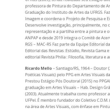
professora de Pintura do Departamento de Ar
Graduação do Instituto de Artes da UFRGS. F
Imagem e coordena o Projeto de Pesquisa e Ext
Desenvolve investigação, principalmente, no 
representação e a partilha entre a pintura 
ANPAP e desde 2019 integra o Comitê de Ace
RGS – MAC-RS Faz parte da Equipe Editorial d
Editorial das Revistas :Estúdio, Revista Gama
editorial Revista Philia : Filosofia, literatura e
Ricardo Mello
– Santiago/RS, 1964 – Doutor (
Poéticas Visuais) pelo PPG em Artes Visuais d
Prestou Estágio Pós Doutoral (2015) no PPGAR
graduação em Artes Visuais – Hab. Design Gráf
(2003). Atualmente trabalha como professor a
UFPel. É membro fundador do Coletivo C.D.M. 
na área de Artes Visuais, com ênfase em Pint