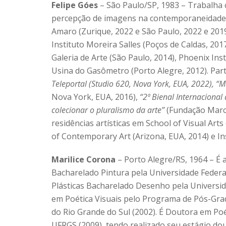
Felipe Góes
– São Paulo/SP, 1983 – Trabalha 
percepção de imagens na contemporaneidade. 
Amaro (Zurique, 2022 e São Paulo, 2022 e 2019
Instituto Moreira Salles (Poços de Caldas, 2017
Galeria de Arte (São Paulo, 2014), Phoenix Ins
Usina do Gasômetro (Porto Alegre, 2012). Part
Teleportal (Studio 620, Nova York, EUA, 2022), “
Nova York, EUA, 2016),
“2ª Bienal Internacional
colecionar o pluralismo da arte”
(Fundação Marco
residências artísticas em School of Visual Arts
of Contemporary Art (Arizona, EUA, 2014) e Inst
Marilice Corona
– Porto Alegre/RS, 1964 – É a
Bacharelado Pintura pela Universidade Federa
Plásticas Bacharelado Desenho pela Universid
em Poética Visuais pelo Programa de Pós-Grad
do Rio Grande do Sul (2002). É Doutora em Poé
UFRGS (2009), tendo realizado seu estágio dou