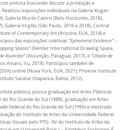
com pintura buscando discutir a produção e
Realizou exposições individuais na Galeria Kogan
), Galeria Murilo Castro (Belo Horizonte, 2018),
), Galeria Virgílio (São Paulo, 2016 e 2018), Central
titute of Contemporary Art (Arizona, EUA, 2014) e
icipou das exposições coletivas
“Ephemeral Existence” –
Mapping Spaces”
(Kentler International Drawing Space,
 de Asunción”
(Assunção, Paraguai, 2017), e
“Utopia de
s Amaro, Itu, 2019). Participou também de
 (SVA) online (Nova York, EUA, 2021); Phoenix Institute
ituto Sacatar (Itaparica, Bahia, 2012).
rtista plástica, possui graduação em Artes Plásticas
l do Rio Grande do Sul (1988), graduação em Artes
ade Federal do Rio Grande do Sul (1990) e mestrado
uação do Instituto de Artes da Universidade Federal
ticas Visuais pelo PPG- AV do Instituto de Artes da
toral em l´Université Paris I – Panthéon Sorbonne. É