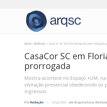
Início
›
Notícias
›
CasaCor SC em Florianópolis tem visitação
CasaCor SC em Flori
prorrogada
Mostra acontece no Espaço +UM, na S
visitação presencial obedecendo os p
ingressos.
Por
Redação
20 jul 2021
em
Arquitetura
,
Notícia