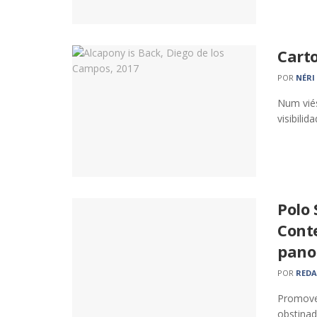
Cart
POR
NÉRI
Num viés
visibili
Polo 
Cont
pano
POR
RED
Promover
obstinad