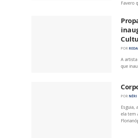
Favero q
Prop
inau
Cultu
POR
RED
A artist
que inau
Corp
POR
NÉRI
Esguia, 
ela tem 
Florianóp