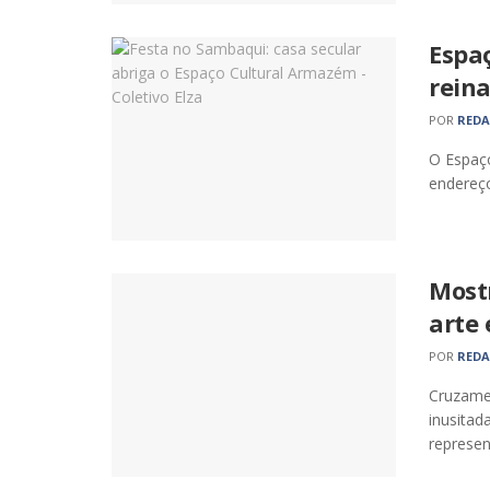
Espaç
rein
POR
RED
O Espaço
endereço
Mostr
arte 
POR
RED
Cruzamen
inusita
represen