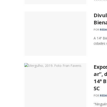
Divu
Bien
POR
RED
A 14ª Bi
cidades 
Expo
ar”, 
14ª B
SC
POR
RED
“Ningué