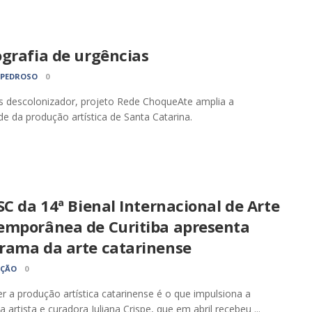
ografia de urgências
 PEDROSO
0
 descolonizador, projeto Rede ChoqueAte amplia a
dade da produção artística de Santa Catarina.
SC da 14ª Bienal Internacional de Arte
emporânea de Curitiba apresenta
rama da arte catarinense
AÇÃO
0
 a produção artística catarinense é o que impulsiona a
a artista e curadora Juliana Crispe, que em abril recebeu ...