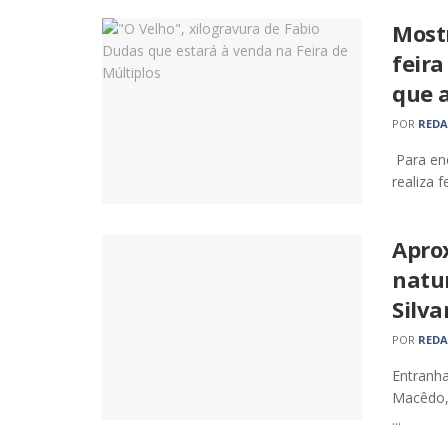
Most
feira
que 
POR
RED
Para en
realiza f
Aprox
natur
Silv
POR
RED
Entranha
Macêdo,
...