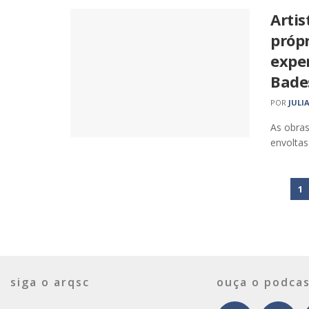
Artis
próp
expe
Bade
POR
JULI
As obras
envoltas
1
siga o arqsc
ouça o podcas