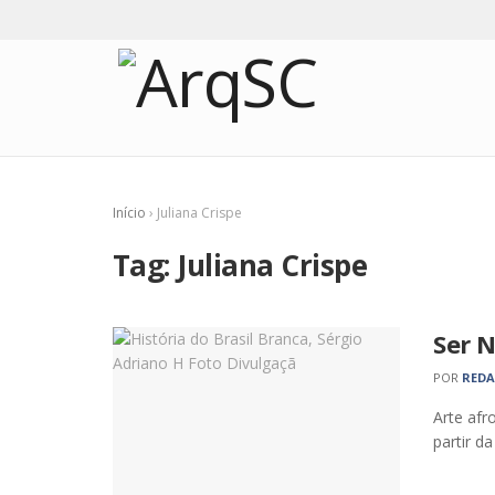
Início
›
Juliana Crispe
Tag:
Juliana Crispe
Ser N
POR
RED
Arte af
partir d