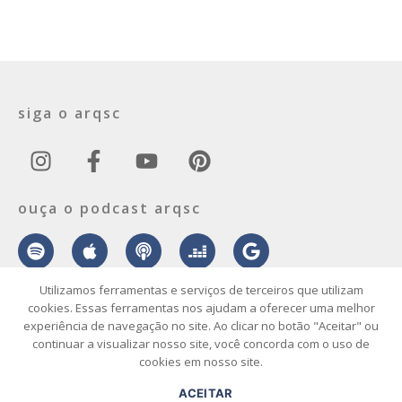
siga o arqsc
ouça o podcast arqsc
Utilizamos ferramentas e serviços de terceiros que utilizam
cookies. Essas ferramentas nos ajudam a oferecer uma melhor
experiência de navegação no site. Ao clicar no botão "Aceitar" ou
sobre
contato
envie seu projeto
publicidade
vídeo
podcast
continuar a visualizar nosso site, você concorda com o uso de
cookies em nosso site.
© 2026 ArqSC – Portal de Arquitetura, Interiores, Design e Arte de
ACEITAR
Santa Catarina – Todos os Direitos Reservados.