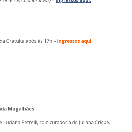
Fronteiras Colaborativas) –
Ingressos aqui.
da Gratuita após às 17h –
ingressos aqui.
anda Magalhães
 Luciana Petrelli, com curadoria de Juliana Crispe.