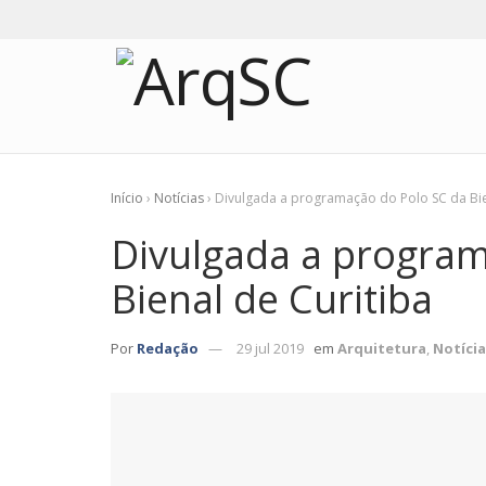
Início
›
Notícias
›
Divulgada a programação do Polo SC da Bi
Divulgada a program
Bienal de Curitiba
Por
Redação
29 jul 2019
em
Arquitetura
,
Notícia