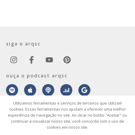
siga o arqsc
ouça o podcast arqsc
Utilizamos ferramentas e serviços de terceiros que utilizam
cookies. Essas ferramentas nos ajudam a oferecer uma melhor
experiência de navegação no site. Ao clicar no botão "Aceitar" ou
sobre
contato
envie seu projeto
publicidade
vídeo
podcast
continuar a visualizar nosso site, você concorda com o uso de
cookies em nosso site.
© 2026 ArqSC – Portal de Arquitetura, Interiores, Design e Arte de