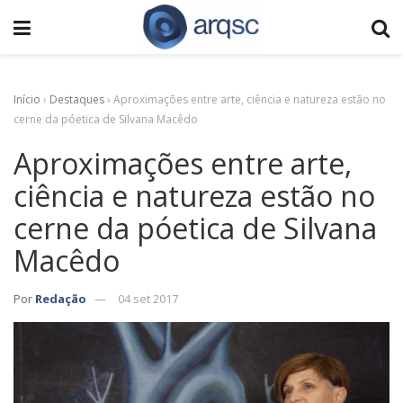
Início
›
Destaques
›
Aproximações entre arte, ciência e natureza estão no
cerne da póetica de Silvana Macêdo
Aproximações entre arte,
ciência e natureza estão no
cerne da póetica de Silvana
Macêdo
Por
Redação
04 set 2017