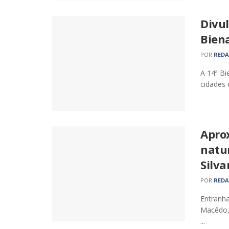
Divu
Bien
POR
RED
A 14ª Bi
cidades 
Aprox
natur
Silv
POR
RED
Entranha
Macêdo,
...