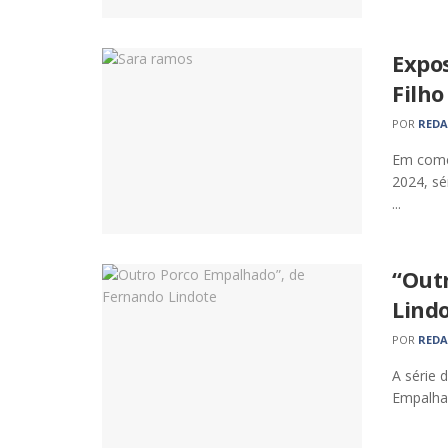
Expo
Filho
POR
RED
Em come
2024, sé
...
“Out
Lindo
POR
RED
A série 
Empalhad