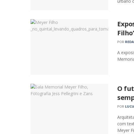
urbano c
Expo
Filho
POR
RED
A exposi
Memorial
O fu
semp
POR
LUCI
Arquitet
com text
Meyer Fi