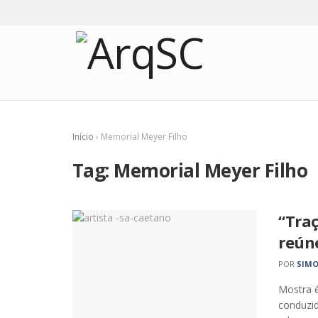
Início
›
Memorial Meyer Filho
Tag:
Memorial Meyer Filho
“Traç
reúne
POR
SIMO
Mostra é
conduzi