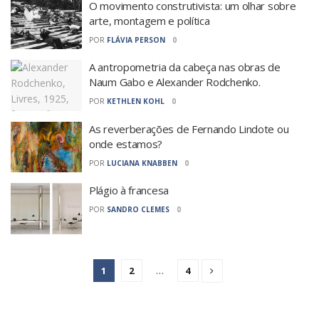
O movimento construtivista: um olhar sobre
arte, montagem e política
POR
FLÁVIA PERSON
0
A antropometria da cabeça nas obras de
Naum Gabo e Alexander Rodchenko.
POR
KETHLEN KOHL
0
As reverberações de Fernando Lindote ou
onde estamos?
POR
LUCIANA KNABBEN
0
Plágio à francesa
POR
SANDRO CLEMES
0
1
2
…
4