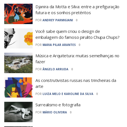
Djanira da Motta e Silva: entre a prefiguração
futura e os sonhos pretéritos
POR
ANDREY PARMIGIANI
0
Você sabe quem criou o design de
embalagem do famoso pirulito Chupa Chups?
POR
MARIA PILAR ARANTES
0
Música e Arquitetura: muitas semelhanças no
fazer
POR
ÂNGELO ARRUDA
0
As construtivistas russas nas trincheiras da
arte
POR
LUIZA MELO E KAROLINE DA SILVA
0
Surrealismo e fotografia
POR
MÁRIO OLIVEIRA
0