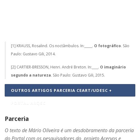
[1] KRAUSS, Rosalind. Os noctâmbulos. In:_____.
O fotográfico
. São
Paulo: Gustavo Gili, 2014.
[2] CARTIER-BRESSON, Henri. André Breton. In:____.
O imaginário
segundo a natureza
. São Paulo: Gustavo Gili, 2015.
OUTROS ARTIGOS PARCERIA CEART/UDESC +
PORTAL ARQSC
Parceria
O texto de Mário Oliveira é um desdobramento da parceria
do Portal com os pesquisadores do projeto Acervos e