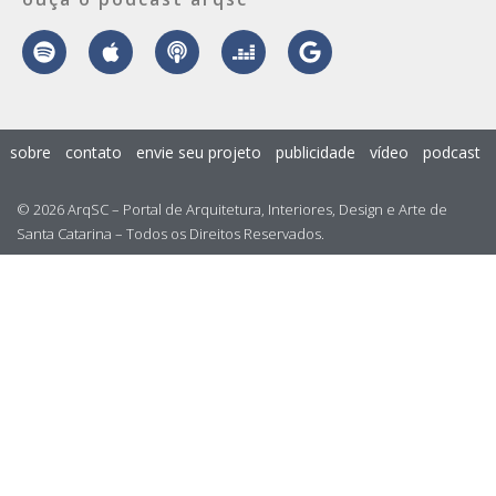
sobre
contato
envie seu projeto
publicidade
vídeo
podcast
© 2026 ArqSC – Portal de Arquitetura, Interiores, Design e Arte de
Santa Catarina – Todos os Direitos Reservados.