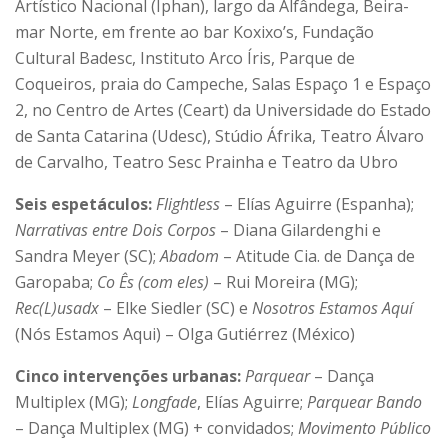
Artístico Nacional (Iphan), largo da Alfândega, Beira-
mar Norte, em frente ao bar Koxixo’s, Fundação
Cultural Badesc, Instituto Arco Íris, Parque de
Coqueiros, praia do Campeche, Salas Espaço 1 e Espaço
2, no Centro de Artes (Ceart) da Universidade do Estado
de Santa Catarina (Udesc), Stúdio Áfrika, Teatro Álvaro
de Carvalho, Teatro Sesc Prainha e Teatro da Ubro
Seis espetáculos:
Flightless
– Elías Aguirre (Espanha);
Narrativas entre Dois Corpos
– Diana Gilardenghi e
Sandra Meyer (SC);
Abadom
– Atitude Cia. de Dança de
Garopaba;
Co Ês (com eles)
– Rui Moreira (MG);
Rec(L)usadx
– Elke Siedler (SC) e
Nosotros Estamos Aquí
(Nós Estamos Aqui) – Olga Gutiérrez (México)
Cinco intervenções urbanas:
Parquear
– Dança
Multiplex (MG);
Longfade
, Elías Aguirre;
Parquear Bando
– Dança Multiplex (MG) + convidados;
Movimento
Público