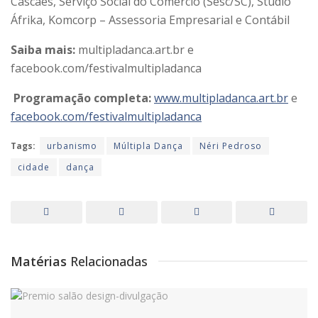
Cascaes, Serviço Social do Comércio (Sesc/SC), Stúdio
Áfrika, Komcorp – Assessoria Empresarial e Contábil
Saiba mais:
multipladanca.art.br e
facebook.com/festivalmultipladanca
Programação completa:
www.multipladanca.art.br
e
facebook.com/festivalmultipladanca
Tags:
urbanismo
Múltipla Dança
Néri Pedroso
cidade
dança
Matérias
Relacionadas