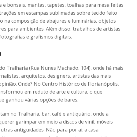
 e bonsais, mantas, tapetes, toalhas para mesa feitas
trações em estampas sublimadas sobre tecido feito
ro na composição de abajures e luminárias, objetos
es para ambientes. Além disso, trabalhos de artistas
otografias e grafismos digitais.
O
 do Tralharia (Rua Nunes Machado, 104), onde há mais
alistas, arquitetos, designers, artistas das mais
pinião. Onde? No Centro Histórico de Florianópolis,
ansformou em reduto de arte e cultura, o que
ue ganhou várias opções de bares.
am no Tralharia, bar, café e antiquário, onde a
 querer garimpar em meio a discos de vinil, móveis
utras antiguidades. Não para por aí: a casa