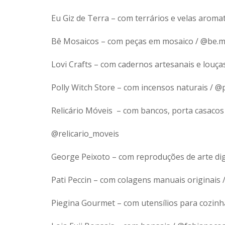
Eu Giz de Terra – com terrários e velas aroma
Bê Mosaicos – com peças em mosaico / @be.m
Lovi Crafts – com cadernos artesanais e louças
Polly Witch Store – com incensos naturais / @
Relicário Móveis – com bancos, porta casacos 
@relicario_moveis
George Peixoto – com reproduções de arte dig
Pati Peccin – com colagens manuais originais 
Piegina Gourmet – com utensílios para cozin