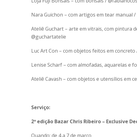
Loja Fuji Bonsais – com bonsais / @fabianoco
Nara Guichon – com artigos em tear manual /
Ateliê Guchart – arte em vitrais, com pintura 
@guchartatelie
Luc Art Con – com objetos feitos em concreto 
Lenise Scharf – com almofadas, aquarelas e fo
Ateliê Cavash – com objetos e utensílios em c
Serviço:
2ª edição Bazar Chris Ribeiro – Exclusive De
Quando: de 4 a 7 de março