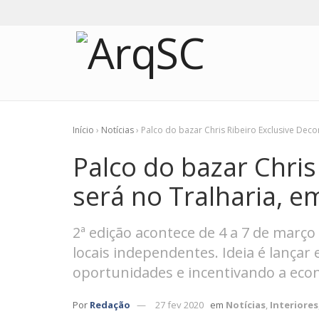
Início
›
Notícias
›
Palco do bazar Chris Ribeiro Exclusive Deco
Palco do bazar Chris
será no Tralharia, e
2ª edição acontece de 4 a 7 de março
locais independentes. Ideia é lançar
oportunidades e incentivando a econ
Por
Redação
27 fev 2020
em
Notícias
,
Interiores