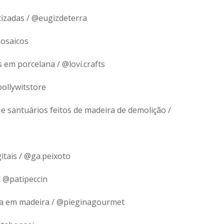
tizadas / @eugizdeterra
osaicos
 em porcelana / @lovi.crafts
pollywitstore
e santuários feitos de madeira de demolição /
itais / @ga.peixoto
/ @patipeccin
ha em madeira / @pieginagourmet