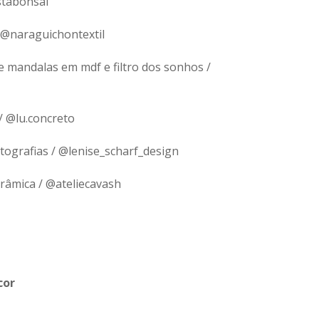
stabonsai
 @naraguichontextil
de mandalas em mdf e filtro dos sonhos /
/ @lu.concreto
tografias / @lenise_scharf_design
erâmica / @ateliecavash
cor