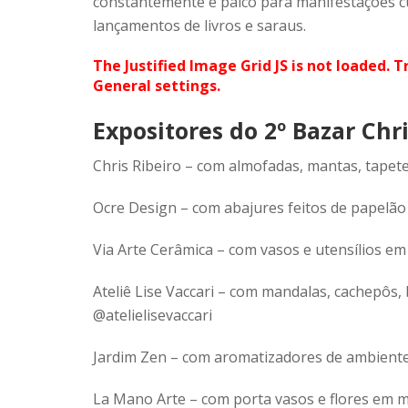
constantemente é palco para manifestações cu
lançamentos de livros e saraus.
The Justified Image Grid JS is not loaded. T
General settings.
Expositores do 2º Bazar Chri
Chris Ribeiro – com almofadas, mantas, tapete
Ocre Design – com abajures feitos de papelão
Via Arte Cerâmica – com vasos e utensílios em
Ateliê Lise Vaccari – com mandalas, cachepôs, 
@atelielisevaccari
Jardim Zen – com aromatizadores de ambient
La Mano Arte – com porta vasos e flores em