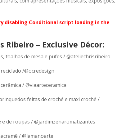
lturais, com apresentações musicais, exposições,
ry disabling Conditional script loading in the
s Ribeiro – Exclusive Décor:
s, toalhas de mesa e pufes / @ateliechrisribeiro
 reciclado /@ocredesign
 cerâmica / @viaarteceramica
brinquedos feitas de crochê e maxi crochê /
e e de roupas / @jardimzenaromatizantes
 macramê / @lamanoarte