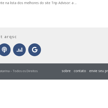
e na lista dos melhores do site Trip Advisor: a ...
t arqsc
sobre
contato
envie seu p
atarina – Todos os Direitos