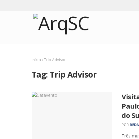
Início
›
Trip Advisor
Tag:
Trip Advisor
Visi
Paulo
do Su
POR
RED
Três mu