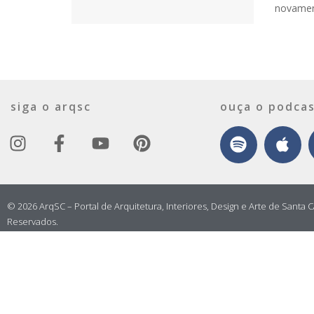
novament
siga o arqsc
ouça o podcas
© 2026 ArqSC – Portal de Arquitetura, Interiores, Design e Arte de Santa C
Reservados.