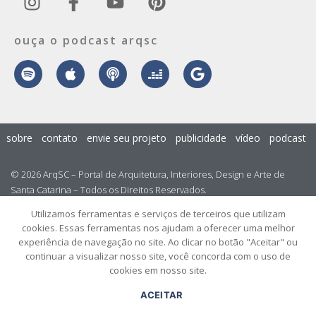
ouça o podcast arqsc
sobre
contato
envie seu projeto
publicidade
vídeo
podcast
© 2026 ArqSC – Portal de Arquitetura, Interiores, Design e Arte de
Santa Catarina – Todos os Direitos Reservados.
Utilizamos ferramentas e serviços de terceiros que utilizam
cookies. Essas ferramentas nos ajudam a oferecer uma melhor
experiência de navegação no site. Ao clicar no botão "Aceitar" ou
continuar a visualizar nosso site, você concorda com o uso de
cookies em nosso site.
ACEITAR