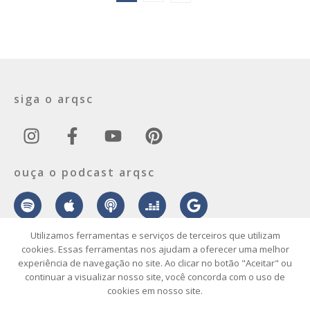
siga o arqsc
ouça o podcast arqsc
Utilizamos ferramentas e serviços de terceiros que utilizam
cookies. Essas ferramentas nos ajudam a oferecer uma melhor
experiência de navegação no site. Ao clicar no botão "Aceitar" ou
sobre
contato
envie seu projeto
publicidade
vídeo
podcast
continuar a visualizar nosso site, você concorda com o uso de
cookies em nosso site.
© 2026 ArqSC – Portal de Arquitetura, Interiores, Design e Arte de