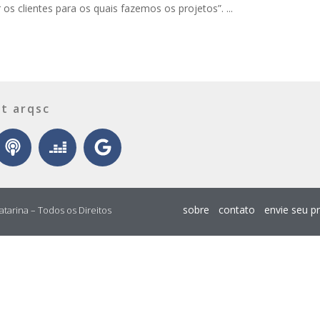
r os clientes para os quais fazemos os projetos”. ...
t arqsc
sobre
contato
envie seu p
atarina – Todos os Direitos