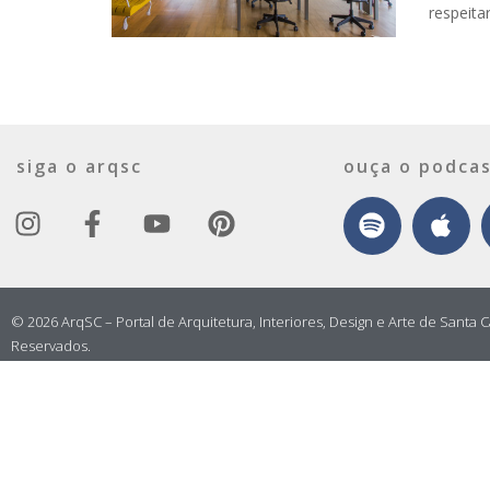
respeita
siga o arqsc
ouça o podcas
© 2026 ArqSC – Portal de Arquitetura, Interiores, Design e Arte de Santa C
Reservados.