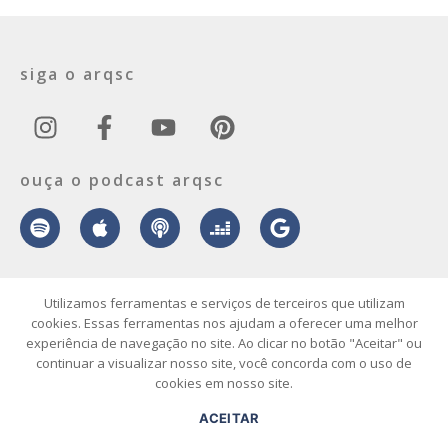
siga o arqsc
ouça o podcast arqsc
Utilizamos ferramentas e serviços de terceiros que utilizam
sobre
contato
envie seu projeto
publicidade
vídeo
podcast
cookies. Essas ferramentas nos ajudam a oferecer uma melhor
experiência de navegação no site. Ao clicar no botão "Aceitar" ou
continuar a visualizar nosso site, você concorda com o uso de
© 2026 ArqSC – Portal de Arquitetura, Interiores, Design e Arte de
cookies em nosso site.
Santa Catarina – Todos os Direitos Reservados.
ACEITAR