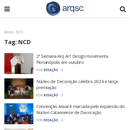
Início
›
NCD
Tag:
NCD
2ª Semana Arq Art Design movimenta
Florianópolis em outubro
POR
REDAÇÃO
0
Núcleo de Decoração celebra 2024 e lança
premiação
POR
REDAÇÃO
0
Convenção Anual é marcada pela expansão do
Núcleo Catarinense de Decoração
POR
REDAÇÃO
0