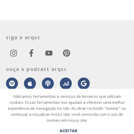
siga o arqsc
ouça o podcast arqsc
Utilizamos ferramentas e serviços de terceiros que utilizam
cookies. Essas ferramentas nos ajudam a oferecer uma melhor
experiência de navegação no site. Ao clicar no botão "Aceitar" ou
sobre
contato
envie seu projeto
publicidade
vídeo
podcast
continuar a visualizar nosso site, você concorda com o uso de
cookies em nosso site.
© 2026 ArqSC – Portal de Arquitetura, Interiores, Design e Arte de
ACEITAR
Santa Catarina – Todos os Direitos Reservados.