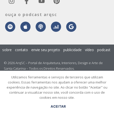
ouça o podcast arqsc
sobre
contato
envie seu projeto
publicidade
vídeo
podcast
© 2026 ArqSC – Portal de Arquitetura, Interiores, Design e Arte de
Santa Catarina – Todos os Direitos Reservados.
Utilizamos ferramentas e serviços de terceiros que utilizam
cookies. Essas ferramentas nos ajudam a oferecer uma melhor
experiência de navegação no site. Ao clicar no botão "Aceitar" ou
continuar a visualizar nosso site, você concorda com o uso de
cookies em nosso site.
ACEITAR