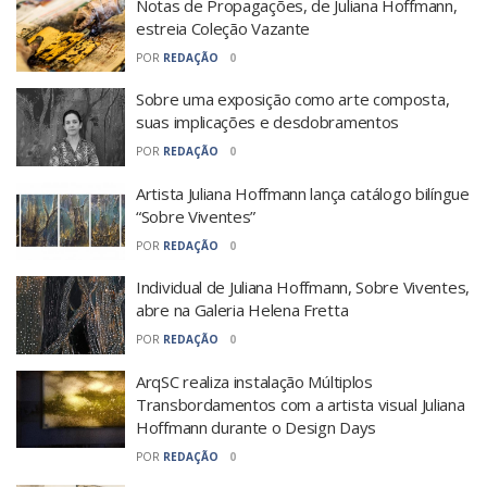
Notas de Propagações, de Juliana Hoffmann,
estreia Coleção Vazante
POR
REDAÇÃO
0
Sobre uma exposição como arte composta,
suas implicações e desdobramentos
POR
REDAÇÃO
0
Artista Juliana Hoffmann lança catálogo bilíngue
“Sobre Viventes”
POR
REDAÇÃO
0
Individual de Juliana Hoffmann, Sobre Viventes,
abre na Galeria Helena Fretta
POR
REDAÇÃO
0
ArqSC realiza instalação Múltiplos
Transbordamentos com a artista visual Juliana
Hoffmann durante o Design Days
POR
REDAÇÃO
0