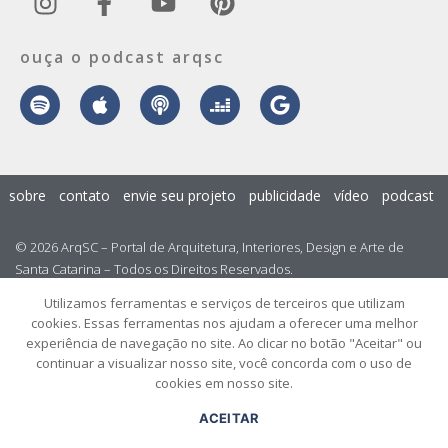
ouça o podcast arqsc
sobre
contato
envie seu projeto
publicidade
vídeo
podcast
© 2026 ArqSC – Portal de Arquitetura, Interiores, Design e Arte de
Santa Catarina – Todos os Direitos Reservados.
Utilizamos ferramentas e serviços de terceiros que utilizam
cookies. Essas ferramentas nos ajudam a oferecer uma melhor
experiência de navegação no site. Ao clicar no botão "Aceitar" ou
continuar a visualizar nosso site, você concorda com o uso de
cookies em nosso site.
ACEITAR