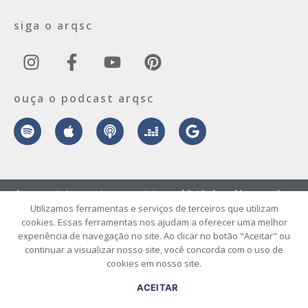
siga o arqsc
ouça o podcast arqsc
sobre
contato
envie seu projeto
publicidade
vídeo
podcast
Utilizamos ferramentas e serviços de terceiros que utilizam
cookies. Essas ferramentas nos ajudam a oferecer uma melhor
© 2026 ArqSC – Portal de Arquitetura, Interiores, Design e Arte de
experiência de navegação no site. Ao clicar no botão "Aceitar" ou
Santa Catarina – Todos os Direitos Reservados.
continuar a visualizar nosso site, você concorda com o uso de
cookies em nosso site.
ACEITAR