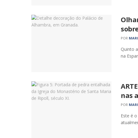
Olhar
sobre
POR
MARI
Quinto a
na Espan
ARTE
nas a
POR
MARI
Este é o
atualmen