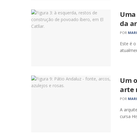
Uma 
da a
POR
MARI
Este é o
atualmen
Um o
arte 
POR
MARI
A arquit
cursa His