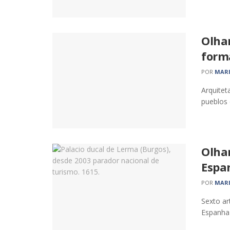
Olhar
form
POR
MARI
Arquitet
pueblos 
Olha
Espa
POR
MARI
Sexto ar
Espanha 