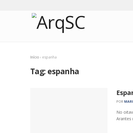
Início
›
espanha
Tag:
espanha
Espan
POR
MARI
No oitav
Arantes 