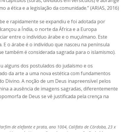
14 capítulos (suras, divididos em versículos) e abrange
mo a ética e a legislação da comunidade.” (ARIAS, 2016)
abe e rapidamente se expandiu e foi adotada por
cançou a Índia, o norte da África e a Europa
nciar entre o indivíduo árabe e o muçulmano. Este
a. E o árabe é o indivíduo que nasceu na península
que também é considerada sagrada para o islamismo).
ou alguns dos postulados do judaísmo e os
tado da arte a uma nova estética com fundamentos
do Divino. A noção de um Deus inapreensível pelos
rmina a ausência de imagens sagradas, diferentemente
opomorfa de Deus se vê justificada pela crença na
arfim de elefante e prata, ano 1004, Califato de Córdoba, 23 x