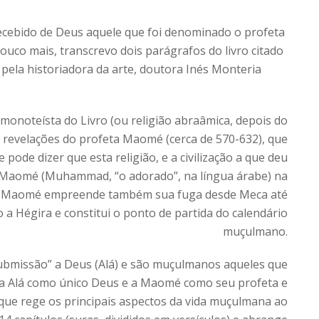
ecebido de Deus aquele que foi denominado o profeta
ouco mais, transcrevo dois parágrafos do livro citado
ta pela historiadora da arte, doutora Inés Monteria
o monoteísta do Livro (ou religião abraâmica, depois do
as revelações do profeta Maomé (cerca de 570-632), que
pode dizer que esta religião, e a civilização a que deu
e Maomé (Muhammad, “o adorado”, na língua árabe) na
a, Maomé empreende também sua fuga desde Meca até
 a Hégira e constitui o ponto de partida do calendário
muçulmano.
 “submissão” a Deus (Alá) e são muçulmanos aqueles que
 a Alá como único Deus e a Maomé como seu profeta e
ã que rege os principais aspectos da vida muçulmana ao