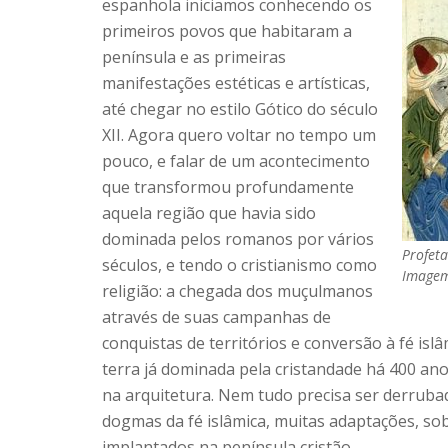
espanhola iniciamos conhecendo os
primeiros povos que habitaram a
península e as primeiras
manifestações estéticas e artísticas,
até chegar no estilo Gótico do século
XII. Agora quero voltar no tempo um
pouco, e falar de um acontecimento
que transformou profundamente
aquela região que havia sido
dominada pelos romanos por vários
Profet
séculos, e tendo o cristianismo como
Imagem
religião: a chegada dos muçulmanos
através de suas campanhas de
conquistas de territórios e conversão à fé i
terra já dominada pela cristandade há 400 anos
na arquitetura. Nem tudo precisa ser derruba
dogmas da fé islâmica, muitas adaptações, sob
implantados na península cristão.