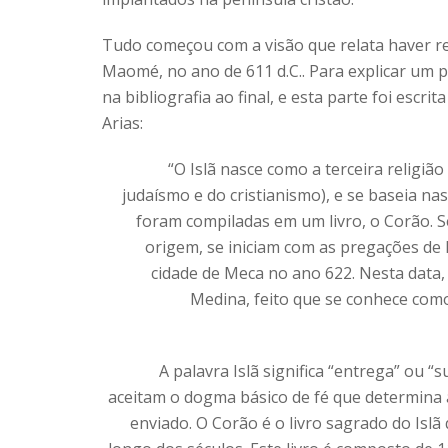
Tudo começou com a visão que relata haver r
Maomé, no ano de 611 d.C.. Para explicar um p
na bibliografia ao final, e esta parte foi escri
Arias:
“O Islã nasce como a terceira religiã
judaísmo e do cristianismo), e se baseia n
foram compiladas em um livro, o Corão. Se 
origem, se iniciam com as pregações d
cidade de Meca no ano 622. Nesta dat
Medina, feito que se conhece como
A palavra Islã significa “entrega” ou
aceitam o dogma básico de fé que determina
enviado. O Corão é o livro sagrado do Isl