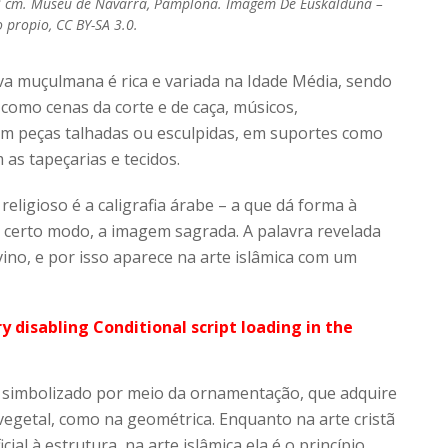
3 cm. Museu de Navarra, Pamplona. Imagem De Euskalduna –
 propio, CC BY-SA 3.0.
tiva muçulmana é rica e variada na Idade Média, sendo
como cenas da corte e de caça, músicos,
em peças talhadas ou esculpidas, em suportes como
as tapeçarias e tecidos.
eligioso é a caligrafia árabe – a que dá forma à
 certo modo, a imagem sagrada. A palavra revelada
ino, e por isso aparece na arte islâmica com um
ry disabling Conditional script loading in the
 simbolizado por meio da ornamentação, que adquire
egetal, como na geométrica. Enquanto na arte cristã
al à estrutura, na arte islâmica ela é o princípio