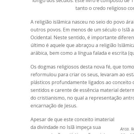
longo dos séculos. Este livro é composto de 1
tanto o credo religioso co
A religião islâmica nasceu no seio do povo ár
outros povos. Em menos de um século o Islã al
Ocidental. Neste sentido, é importante difere
último é aquele que abraçou a religião Islâmic
arábica, bem como a língua falada e escrita (
Os dogmas religiosos desta nova fé, que tom
reformulou para criar os seus, levaram ao es
plásticos profundamente ligados ao conceito 
sentidos e carente de essência material dete
do cristianismo, no qual a representação antr
encarnação de Jesus.
Apesar de que este conceito imaterial
da divindade no Islã impeça sua
Arca. M