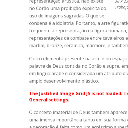
representação artística, não existe
38 x 2
Trabajo
no Corão uma proibição explícita do
uso de imagens sagradas. O que se
condena é a idolatria. Portanto, a arte figura
frequente a representação da figura humana, 
representações de combate entre cavaleiros 
marfim, bronze, cerâmica, mármore, e também 
Outro elemento presente na arte e no espaço r
palavra de Deus contida no Corão e supre, em
em língua árabe é considerada um atributo div
amplo desenvolvimento plástico.
The Justified Image Grid JS is not loaded. T
General settings.
O conceito imaterial de Deus também aparece
uma imensa importância tanto em sua forma v
a decoração é feita como um acréscimo superfici