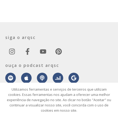
siga o arqsc
ouça o podcast arqsc
Utilizamos ferramentas e serviços de terceiros que utilizam
cookies. Essas ferramentas nos ajudam a oferecer uma melhor
experiência de navegação no site. Ao clicar no botão "Aceitar" ou
sobre
contato
envie seu projeto
publicidade
vídeo
podcast
continuar a visualizar nosso site, você concorda com o uso de
cookies em nosso site.
© 2026 ArqSC – Portal de Arquitetura, Interiores, Design e Arte de