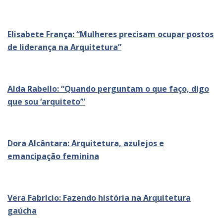
Elisabete França: “Mulheres precisam ocupar postos
de liderança na Arquitetura”
Alda Rabello: “Quando perguntam o que faço, digo
que sou ‘arquiteto’”
Dora Alcântara: Arquitetura, azulejos e
emancipação feminina
Vera Fabrício: Fazendo história na Arquitetura
gaúcha