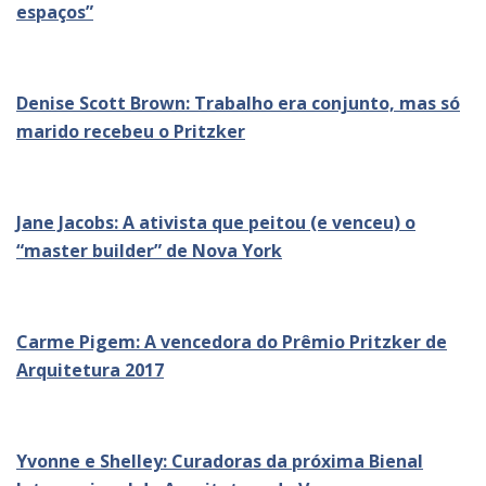
espaços”
Denise Scott Brown: Trabalho era conjunto, mas só
marido recebeu o Pritzker
Jane Jacobs: A ativista que peitou (e venceu) o
“master builder” de Nova York
Carme Pigem: A vencedora do Prêmio Pritzker de
Arquitetura 2017
Yvonne e Shelley: Curadoras da próxima Bienal