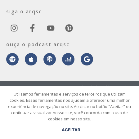
siga o arqsc
ouça o podcast arqsc
sobre
contato
envie seu projeto
publicidade
vídeo
podcast
Utilizamos ferramentas e serviços de terceiros que utilizam
cookies. Essas ferramentas nos ajudam a oferecer uma melhor
© 2026 ArqSC – Portal de Arquitetura, Interiores, Design e Arte de
experiência de navegação no site. Ao clicar no botão "Aceitar" ou
Santa Catarina – Todos os Direitos Reservados.
continuar a visualizar nosso site, você concorda com o uso de
cookies em nosso site.
ACEITAR