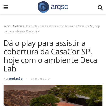
Início
›
Notícias
›
Dá o play para assistir a cobertura da CasaCor SP, hoje
com o ambiente Deca Lab
Dá o play para assistir a
cobertura da CasaCor SP,
hoje com o ambiente Deca
Lab
Por
Redação
31 maio 2019