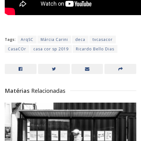
Tags:
ArqSC
Márcia Carini
deca
tvcasacor
CasaCOr
casa cor sp 2019
Ricardo Bello Dias
Matérias
Relacionadas