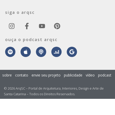
siga o arqsc
ouça o podcast arqsc
sobre
contato
envie seu projeto
publicidade
vídeo
podcast
© 2026 ArqSC – Portal de Arquitetura, Interiores, Design e Arte de
Santa Catarina – Todos os Direitos Reservados.