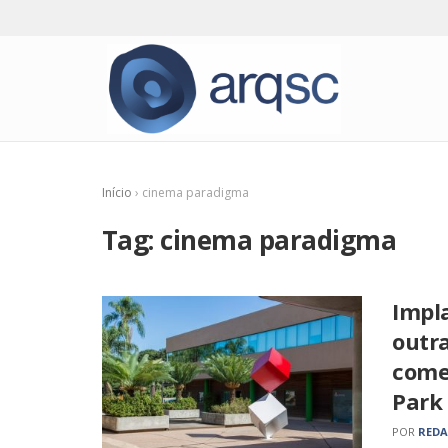
Início
›
cinema paradigma
Tag:
cinema paradigma
Impla
outr
come
Park
POR
RED