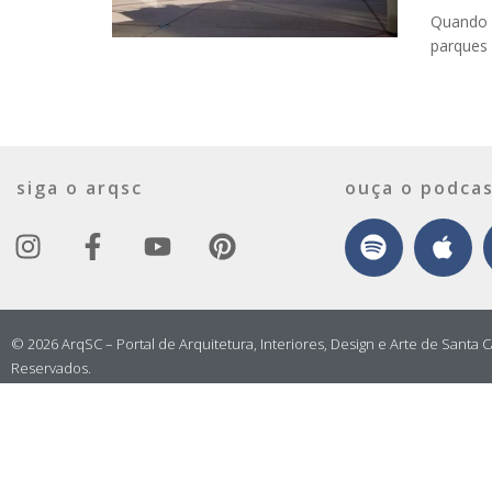
Quando a
parques 
siga o arqsc
ouça o podcas
© 2026 ArqSC – Portal de Arquitetura, Interiores, Design e Arte de Santa C
Reservados.