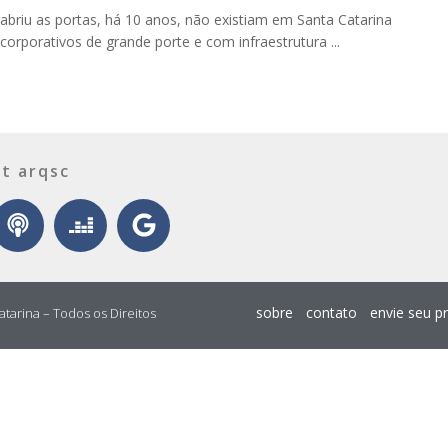
briu as portas, há 10 anos, não existiam em Santa Catarina
corporativos de grande porte e com infraestrutura ...
t arqsc
sobre
contato
envie seu p
atarina – Todos os Direitos