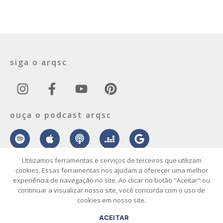
siga o arqsc
ouça o podcast arqsc
Utilizamos ferramentas e serviços de terceiros que utilizam
cookies. Essas ferramentas nos ajudam a oferecer uma melhor
experiência de navegação no site. Ao clicar no botão "Aceitar" ou
sobre
contato
envie seu projeto
publicidade
vídeo
podcast
continuar a visualizar nosso site, você concorda com o uso de
cookies em nosso site.
© 2026 ArqSC – Portal de Arquitetura, Interiores, Design e Arte de
ACEITAR
Santa Catarina – Todos os Direitos Reservados.