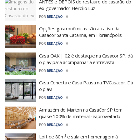
ANTES e DEPOIS do restauro do casarão do
ex-governador Hercílio Luz
POR
REDAÇÃO
0
Opções gastronômicas são atrativo da
Casacor Santa Catarina, em Florianópolis
POR
REDAÇÃO
0
Casa OAK | 02 é destaque na Casacor SP, dá
o play para acompanhar a entrevista
POR
REDAÇÃO
0
Casa Conecta e Casa Pausa na TVCasacor. Dá
o play!
POR
REDAÇÃO
0
Armazém do Marton na CasaCor SP tem
quase 100% de material reaproveitado
POR
REDAÇÃO
0
Loft de 80m² e sala em homenagem à