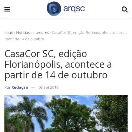
Início
›
Notícias
›
Interiores
›
CasaCor SC, edição Florianópolis, acontece a
partir de 14 de outubro
CasaCor SC, edição
Florianópolis, acontece a
partir de 14 de outubro
Por
Redação
03 set 2018